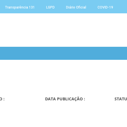
Transparência 131
LGPD
Diário Oficial
COVID-19
O :
DATA PUBLICAÇÃO :
STATU