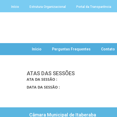
Início
Estrutura Organizacional
Portal da Transparência
Início
Perguntas Frequentes
Contato
ATAS DAS SESSÕES
ATA DA SESSÃO :
DATA DA SESSÃO :
Câmara Municipal de Itaberaba