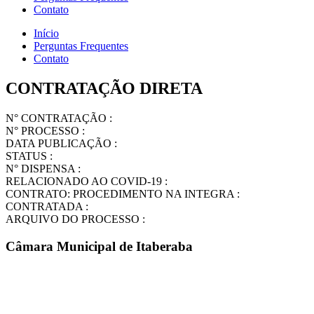
Contato
Início
Perguntas Frequentes
Contato
CONTRATAÇÃO DIRETA
N° CONTRATAÇÃO :
N° PROCESSO :
DATA PUBLICAÇÃO :
STATUS :
N° DISPENSA :
RELACIONADO AO COVID-19 :
CONTRATO: PROCEDIMENTO NA INTEGRA :
CONTRATADA :
ARQUIVO DO PROCESSO :
Câmara Municipal de Itaberaba
Praça J.J. Seabra, 373 – Centro
Cep: 46880-000
Tel.: (75) 3251-2395
E-mail: legislativo@cmitaberaba.ba.gov.br