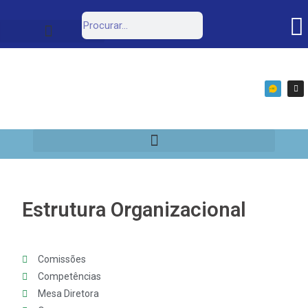
Estrutura Organizacional
Portal da Transparência
e-SIC
Estrutura Organizacional
Comissões
Competências
Mesa Diretora